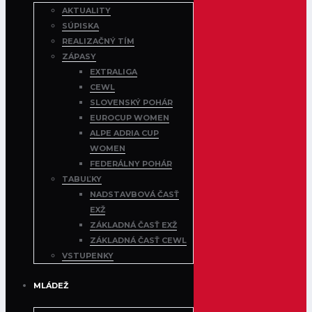
AKTUALITY
SÚPISKA
REALIZAČNÝ TÍM
ZÁPASY
EXTRALIGA
CEWL
SLOVENSKÝ POHÁR
EUROCUP WOMEN
ALPE ADRIA CUP
WOMEN
FEDERÁLNY POHÁR
TABUĽKY
NADSTAVBOVÁ ČASŤ
EXŽ
ZÁKLADNÁ ČASŤ EXŽ
ZÁKLADNÁ ČASŤ CEWL
VSTUPENKY
MLÁDEŽ