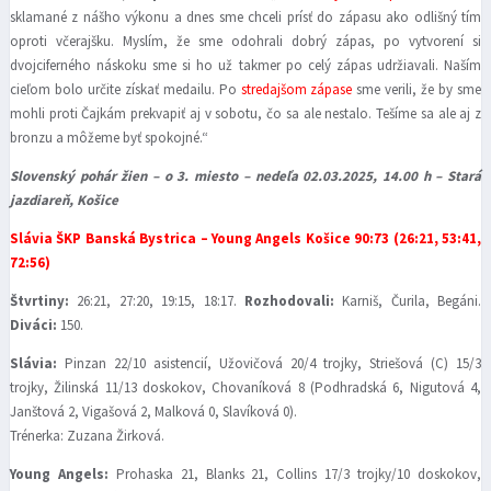
sklamané z nášho výkonu a dnes sme chceli prísť do zápasu ako odlišný tím
oproti včerajšku. Myslím, že sme odohrali dobrý zápas, po vytvorení si
dvojciferného náskoku sme si ho už takmer po celý zápas udržiavali. Naším
cieľom bolo určite získať medailu. Po
stredajšom zápase
sme verili, že by sme
mohli proti Čajkám prekvapiť aj v sobotu, čo sa ale nestalo. Tešíme sa ale aj z
bronzu a môžeme byť spokojné.“
Slovenský pohár žien – o 3. miesto – nedeľa 02.03.2025, 14.00 h – Stará
jazdiareň, Košice
Slávia ŠKP Banská Bystrica – Young Angels Košice 90:73 (26:21, 53:41,
72:56)
Štvrtiny:
26:21, 27:20, 19:15, 18:17.
Rozhodovali:
Karniš, Čurila, Begáni.
Diváci:
150.
Slávia:
Pinzan 22/10 asistencií, Užovičová 20/4 trojky, Striešová (C) 15/3
trojky, Žilinská 11/13 doskokov, Chovaníková 8 (Podhradská 6, Nigutová 4,
Janštová 2, Vigašová 2, Malková 0, Slavíková 0).
Trénerka: Zuzana Žirková.
Young Angels:
Prohaska 21, Blanks 21, Collins 17/3 trojky/10 doskokov,