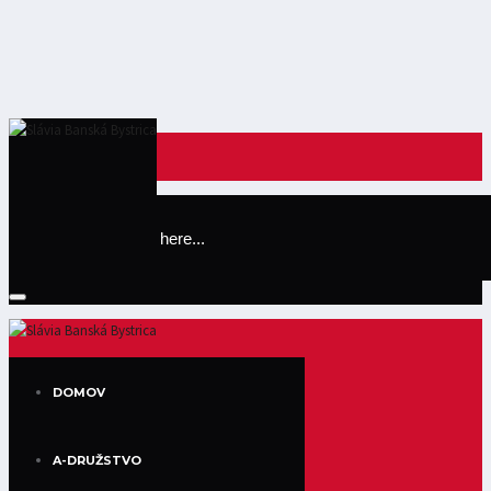
Register
Login
DOMOV
A-DRUŽSTVO