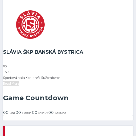
SLÁVIA ŠKP BANSKÁ BYSTRICA
VS
15:30
Športová hala Koniareň, Ružomberok
Read More
Game Countdown
00
00
00
00
Dní
Hodín
Minút
Sekúnd