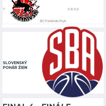
7
0
6
0,0
BC Frankivsk-Pryk.
SLOVENSKÝ
POHÁR ŽIEN