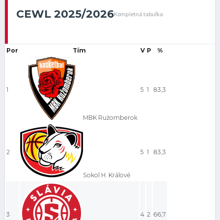
CEWL 2025/2026
Kompletná tabuľka
Por
Tím
V
P
%
1
5
1
83,3
MBK Ružomberok
2
5
1
83,3
Sokol H. Králové
3
4
2
66,7