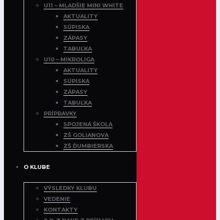
U11 – MLADŠIE MINI WHITE
AKTUALITY
SÚPISKA
ZÁPASY
TABUĽKA
U10 – MIKROLIGA
AKTUALITY
SÚPISKA
ZÁPASY
TABUĽKA
PRÍPRAVKY
SPOJENÁ ŠKOLA
ZŠ GOLIANOVA
ZŠ ĎUMBIERSKA
O KLUBE
VÝSLEDKY KLUBU
VEDENIE
KONTAKTY