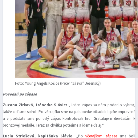
Foto: Young Angels Košice (Peter “Jäzva” Jesenský)
Povedali po zápase
Zuzana Žirková, trénerka Slávie:
„Jeden zápas sa nám podarilo vyhrať,
takže cieľ sme splnili. Po včerajšku sme na palubovke pôsobili lepšie pripravené
a v podstate sme po celý zápas kontrolovali hru. Gratulujem dievčatám k
bronzovej medaile. Teraz sa chvíľku potešíme a ideme ďalej.“
Lucia Striešová, kapitánka Slávie:
„Po
včerajšom zápase
sme boli