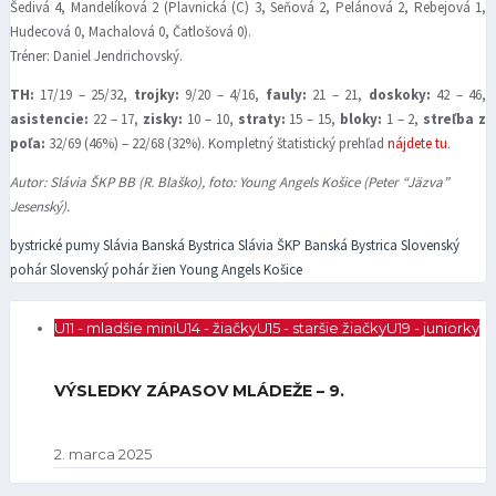
Šedivá 4, Mandelíková 2 (Plavnická (C) 3, Seňová 2, Pelánová 2, Rebejová 1,
Hudecová 0, Machalová 0, Čatlošová 0).
Tréner: Daniel Jendrichovský.
TH:
17/19 – 25/32,
trojky:
9/20 – 4/16,
fauly:
21 – 21,
doskoky:
42 – 46,
asistencie:
22 – 17,
zisky:
10 – 10,
straty:
15 – 15,
bloky:
1 – 2,
streľba z
poľa:
32/69 (46%) – 22/68 (32%). Kompletný štatistický prehľad
nájdete tu
.
Autor: Slávia ŠKP BB (R. Blaško), foto: Young Angels Košice (Peter “Jäzva”
Jesenský).
bystrické pumy
Slávia Banská Bystrica
Slávia ŠKP Banská Bystrica
Slovenský
pohár
Slovenský pohár žien
Young Angels Košice
U11 - mladšie mini
U14 - žiačky
U15 - staršie žiačky
U19 - juniorky
VÝSLEDKY ZÁPASOV MLÁDEŽE – 9.
2. marca 2025