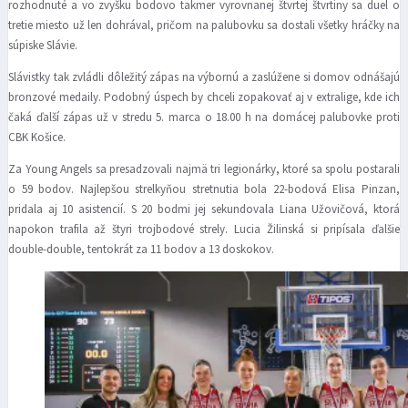
rozhodnuté a vo zvyšku bodovo takmer vyrovnanej štvrtej štvrtiny sa duel o
tretie miesto už len dohrával, pričom na palubovku sa dostali všetky hráčky na
súpiske Slávie.
Slávistky tak zvládli dôležitý zápas na výbornú a zaslúžene si domov odnášajú
bronzové medaily. Podobný úspech by chceli zopakovať aj v extralige, kde ich
čaká ďalší zápas už v stredu 5. marca o 18.00 h na domácej palubovke proti
CBK Košice.
Za Young Angels sa presadzovali najmä tri legionárky, ktoré sa spolu postarali
o 59 bodov. Najlepšou strelkyňou stretnutia bola 22-bodová Elisa Pinzan,
pridala aj 10 asistencií. S 20 bodmi jej sekundovala Liana Užovičová, ktorá
napokon trafila až štyri trojbodové strely. Lucia Žilinská si pripísala ďalšie
double-double, tentokrát za 11 bodov a 13 doskokov.