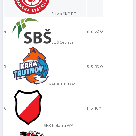
Slávia ŠKP BB
4
3
3
50,0
SBŠ Ostrava
5
3
3
50,0
KARA Trutnov
6
1
5
16,7
SKK Polonia WA