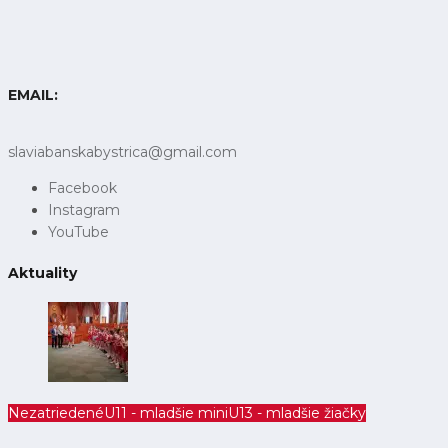
EMAIL:
slaviabanskabystrica@gmail.com
Facebook
Instagram
YouTube
Aktuality
Nezatriedené
U11 - mladšie mini
U13 - mladšie žiačky