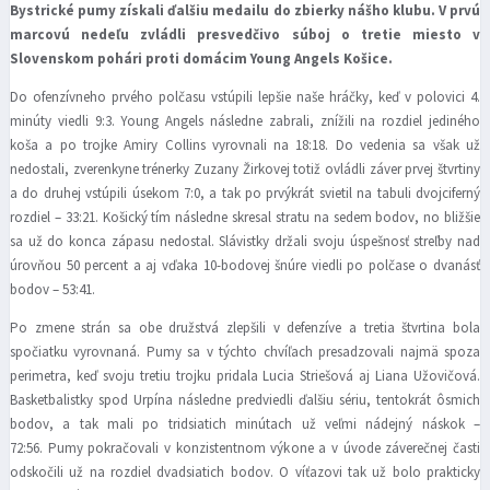
Bystrické pumy získali ďalšiu medailu do zbierky nášho klubu. V prvú
marcovú nedeľu zvládli presvedčivo súboj o tretie miesto v
Slovenskom pohári proti domácim Young Angels Košice.
Do ofenzívneho prvého polčasu vstúpili lepšie naše hráčky, keď v polovici 4.
minúty viedli 9:3. Young Angels následne zabrali, znížili na rozdiel jediného
koša a po trojke Amiry Collins vyrovnali na 18:18. Do vedenia sa však už
nedostali, zverenkyne trénerky Zuzany Žirkovej totiž ovládli záver prvej štvrtiny
a do druhej vstúpili úsekom 7:0, a tak po prvýkrát svietil na tabuli dvojciferný
rozdiel – 33:21. Košický tím následne skresal stratu na sedem bodov, no bližšie
sa už do konca zápasu nedostal. Slávistky držali svoju úspešnosť streľby nad
úrovňou 50 percent a aj vďaka 10-bodovej šnúre viedli po polčase o dvanásť
bodov – 53:41.
Po zmene strán sa obe družstvá zlepšili v defenzíve a tretia štvrtina bola
spočiatku vyrovnaná. Pumy sa v týchto chvíľach presadzovali najmä spoza
perimetra, keď svoju tretiu trojku pridala Lucia Striešová aj Liana Užovičová.
Basketbalistky spod Urpína následne predviedli ďalšiu sériu, tentokrát ôsmich
bodov, a tak mali po tridsiatich minútach už veľmi nádejný náskok –
72:56. Pumy pokračovali v konzistentnom výkone a v úvode záverečnej časti
odskočili už na rozdiel dvadsiatich bodov. O víťazovi tak už bolo prakticky