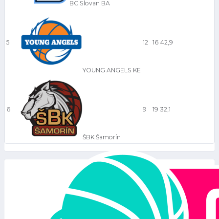
BC Slovan BA
5
12
16
42,9
YOUNG ANGELS KE
6
9
19
32,1
ŠBK Šamorín