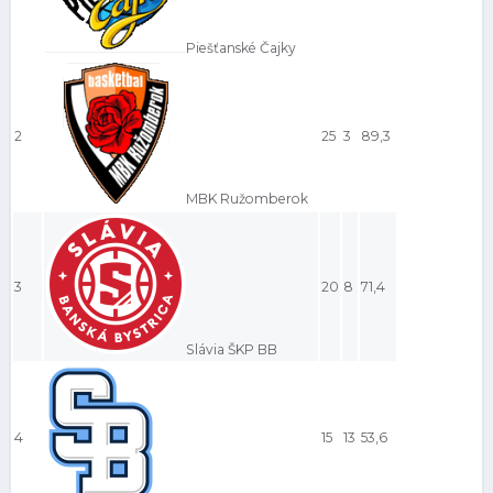
Piešťanské Čajky
2
25
3
89,3
MBK Ružomberok
3
20
8
71,4
Slávia ŠKP BB
4
15
13
53,6