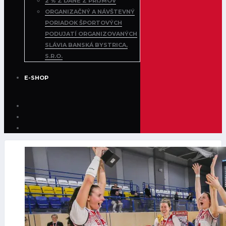
2 % Z DANE Z PRÍJMOV
ORGANIZAČNÝ A NÁVŠTEVNÝ
PORIADOK ŠPORTOVÝCH
PODUJATÍ ORGANIZOVANÝCH
SLÁVIA BANSKÁ BYSTRICA,
S.R.O.
E-SHOP