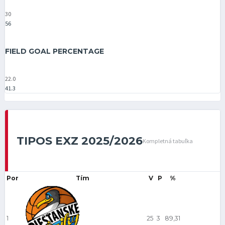
30
56
FIELD GOAL PERCENTAGE
22.0
41.3
TIPOS EXZ 2025/2026
Kompletná tabuľka
Por
Tím
V
P
%
1
25
3
89,31