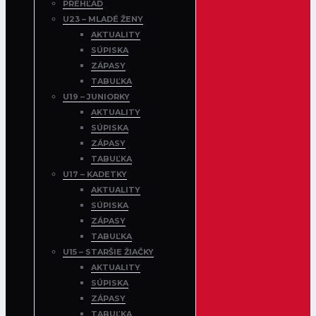
PREHĽAD
U23 – MLADÉ ŽENY
AKTUALITY
SÚPISKA
ZÁPASY
TABUĽKA
U19 – JUNIORKY
AKTUALITY
SÚPISKA
ZÁPASY
TABUĽKA
U17 – KADETKY
AKTUALITY
SÚPISKA
ZÁPASY
TABUĽKA
U15 – STARŠIE ŽIAČKY
AKTUALITY
SÚPISKA
ZÁPASY
TABUĽKA