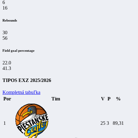
6
16
Rebounds
30
56
Field goal percentage
22.0
41.3
TIPOS EXZ 2025/2026
Kompletná tabuľka
Por
Tím
V
P
%
1
25
3
89,31