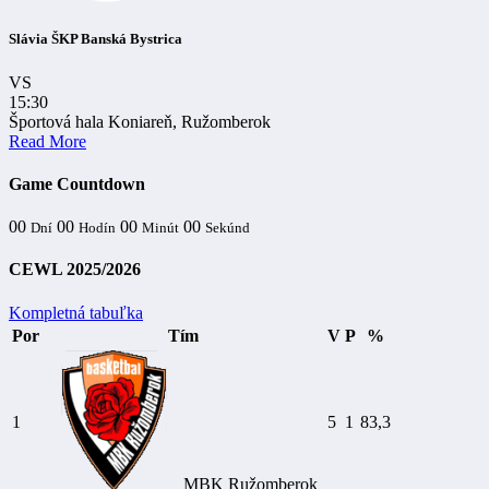
Slávia ŠKP Banská Bystrica
VS
15:30
Športová hala Koniareň, Ružomberok
Read More
Game Countdown
00
00
00
00
Dní
Hodín
Minút
Sekúnd
CEWL 2025/2026
Kompletná tabuľka
Por
Tím
V
P
%
1
5
1
83,3
MBK Ružomberok