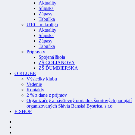
Aktuality
Súpiska
Zápasy
Tabuľka
U10 – mikroliga
Aktuality
Súpiska
Zápasy
Tabuľka
Prípravky
Spojená škola
ZŠ GOLIANOVA
ZŠ ĎUMBIERSKA
O KLUBE
Výsledky klubu
Vedenie
Kontakty
2 % z dane z príjmov
Organizačný a návštevný poriadok športových podujatí
organizovaných Slávia Banská Bystrica, s.r.o.
E-SHOP