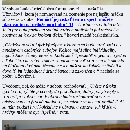
V sobotu bude chcieť dobrú formu potvrdiť aj naša Liana
Užovičová, ktorá je nominovaná na ocenenie pre najlepšiu hráčku
súťaže za október.
Pomôcť jej získať tento úspech môžete
hlasovaním na priloženom linku TU
.
„Úprimne sa z toho teším.
Je to pre mňa pozitívna spätná väzba a motivácia pokračovať a
posúvať sa krok za krokom ďalej,“
hovorí mladá basketbalistka.
„Očakávam veľmi fyzický zápas, v ktorom sa bude hrať tvrdo a s
množstvom osobných súbojov. Košice majú silné individuality,
najmä Američanky, ktoré sa budú snažiť presadiť sa jedna na jednu
a ťahať hru na seba. Taktiež si musíme dávať pozor na ich aktivitu
na útočnom doskoku. Nesmieme ich púšťať do ľahkých situácií a
dovoliť im jednoduché druhé šance na zakončenie,“
nechala sa
počuť Užovičová.
Uvedomuje si, čo môže v sobotu rozhodovať.
„Určite v útoku
rýchla hra, rýchle prechody do protiútokov, dobrý pohyb lopty a
ráznosť pri zakončení. V obrane bude rozhodovať dôrazné
odstavovanie a fyzická odolnosť, nesmieme sa nechať pretlačiť. Ak
sa nám podarí hrať kolektívne v obrane a zastaviť ich kľúčové
hráčky, môžeme byť úspešné,“
tvrdí.