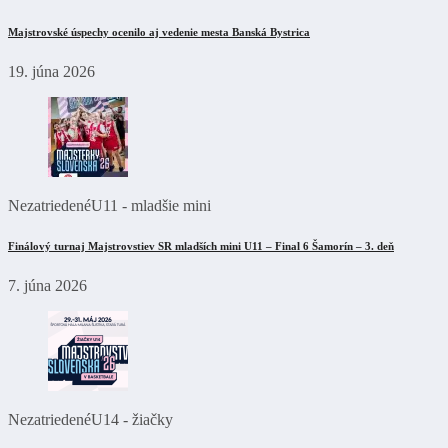
Majstrovské úspechy ocenilo aj vedenie mesta Banská Bystrica
19. júna 2026
Nezatriedené
U11 - mladšie mini
Finálový turnaj Majstrovstiev SR mladších mini U11 – Final 6 Šamorín – 3. deň
7. júna 2026
Nezatriedené
U14 - žiačky