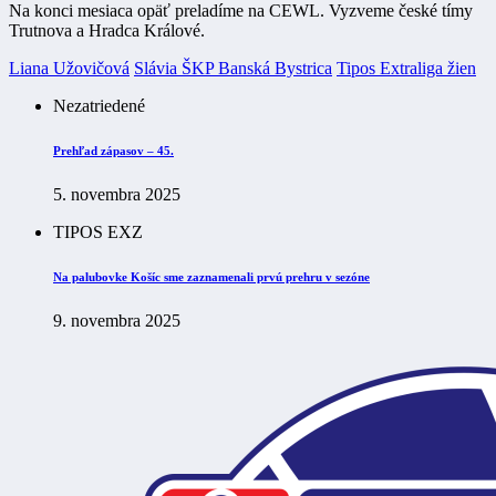
Na konci mesiaca opäť preladíme na CEWL. Vyzveme české tímy
Trutnova a Hradca Králové.
Liana Užovičová
Slávia ŠKP Banská Bystrica
Tipos Extraliga žien
Nezatriedené
Prehľad zápasov – 45.
5. novembra 2025
TIPOS EXZ
Na palubovke Košíc sme zaznamenali prvú prehru v sezóne
9. novembra 2025