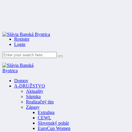
Register
Login
Domov
A-DRUŽSTVO
Aktuality
Súpiska
Realizačný tím
Zápasy
Extraliga
CEWL
Slovenský pohár
EuroCup Women