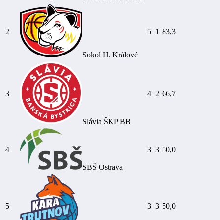
2
5
1
83,3
Sokol H. Králové
3
4
2
66,7
Slávia ŠKP BB
4
3
3
50,0
SBŠ Ostrava
5
3
3
50,0