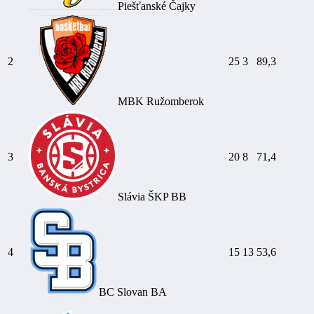
Piešťanské Čajky
2
25
3
89,3
MBK Ružomberok
3
20
8
71,4
Slávia ŠKP BB
4
15
13
53,6
BC Slovan BA