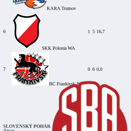
KARA Trutnov
6
1
5
16,7
SKK Polonia WA
7
0
6
0,0
BC Frankivsk-Pryk.
SLOVENSKÝ POHÁR