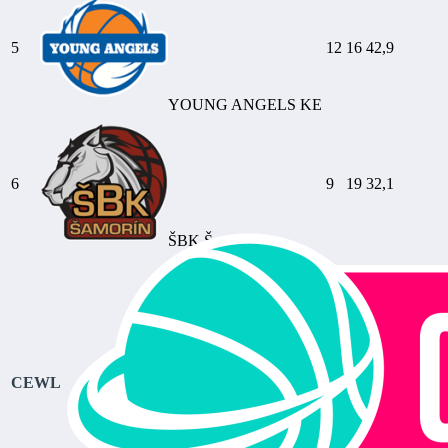
5
12
16
42,9
YOUNG ANGELS KE
6
9
19
32,1
ŠBK Šamorín
CEWL