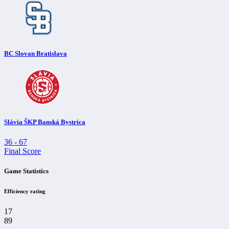
BC Slovan Bratislava
Slávia ŠKP Banská Bystrica
36
-
67
Final Score
Game Statistics
Efficiency rating
17
89