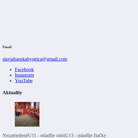
Email:
slaviabanskabystrica@gmail.com
Facebook
Instagram
YouTube
Aktuality
Nezatriedené
U11 - mladšie mini
U13 - mladšie žiačky