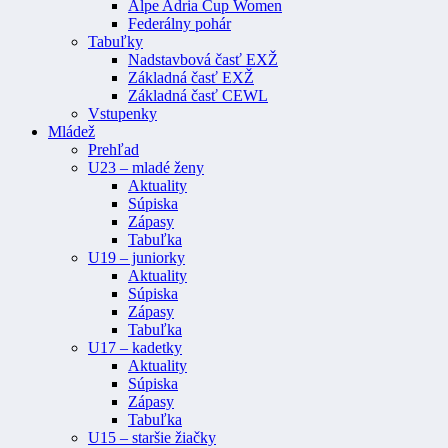
Alpe Adria Cup Women
Federálny pohár
Tabuľky
Nadstavbová časť EXŽ
Základná časť EXŽ
Základná časť CEWL
Vstupenky
Mládež
Prehľad
U23 – mladé ženy
Aktuality
Súpiska
Zápasy
Tabuľka
U19 – juniorky
Aktuality
Súpiska
Zápasy
Tabuľka
U17 – kadetky
Aktuality
Súpiska
Zápasy
Tabuľka
U15 – staršie žiačky