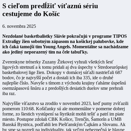
S cieľom predĺžiť víťaznú sériu
cestujeme do Košíc
6. novembra 2025
Nezdolané basketbalistky Slávie pokračujú v programe TIPOS
Extraligy žien sobotným zápasom na košickej palubovke, kde
ich čaká tamojší tím Young Angels. Momentálne sa nachádzame
ako jediný neporazený tím na čele tabuľky.
Zverenkyne trénerky Zuzany Žirkovej vyhrali všetkých šesť
ligových stretnutí a k tomu pridali aj dva úspechy v Stredoeurópskej
basketbalovej lige žien. Dokopy v domácej súťaži nastrieľali 687
bodov, čo je najvyšší počet a dostali ich iba 335, ide o druhé
najlepšie číslo. Navyše s tímom z východu krajiny ťaháme úspešnú
osemzápasovú šnúru a z predošlých desiatich duelov sme prehrali
iba raz.
Najvyššie víťazstvo sa zrodilo v novembri 2023, keď pumy zvíťazili
pomerom 110:68. Košičanky sú ale momentálne v pomerne dobrej
forme, zo šiestich vystúpení sa štyrikrát mohli tešiť a patrí im piate
miesto. Postupne zdolali CBK Košice, Trenčín, Šamorín a UMB
Banská Bystrica, podľahli len Piešťanským Čajkám a Slovanu. Ak
by sme sa pozreli na individuality, tak veľmi nebezpečná je hlavne