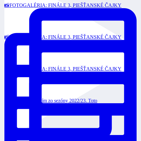
📸FOTOGALÉRIA: FINÁLE 3, PIEŠŤANSKÉ ČAJKY
📸FOTOGALÉRIA: FINÁLE 3, PIEŠŤANSKÉ ČAJKY
📸FOTOGALÉRIA: FINÁLE 3, PIEŠŤANSKÉ ČAJKY
Toto je strieborný tím zo sezóny 2022/23. Toto
Čajkám sme vzdorovali, nakoniec končíme sezón