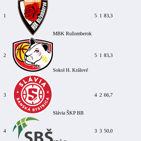
1
5
1
83,3
MBK Ružomberok
2
5
1
83,3
Sokol H. Králové
3
4
2
66,7
Slávia ŠKP BB
4
3
3
50,0