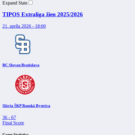
Expand Stats
TIPOS Extraliga žien 2025/2026
21. apríla 2026 - 18:00
BC Slovan Bratislava
Slávia ŠKP Banská Bystrica
36
-
67
Final Score
Game Statistics