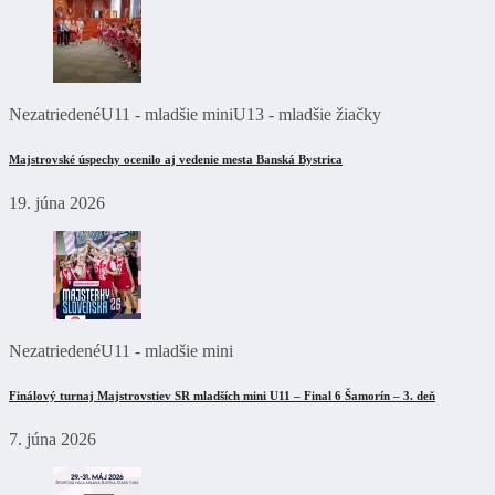
Nezatriedené
U11 - mladšie mini
U13 - mladšie žiačky
Majstrovské úspechy ocenilo aj vedenie mesta Banská Bystrica
19. júna 2026
Nezatriedené
U11 - mladšie mini
Finálový turnaj Majstrovstiev SR mladších mini U11 – Final 6 Šamorín – 3. deň
7. júna 2026