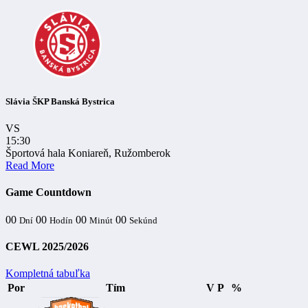
Slávia ŠKP Banská Bystrica
VS
15:30
Športová hala Koniareň, Ružomberok
Read More
Game Countdown
00
00
00
00
Dní
Hodín
Minút
Sekúnd
CEWL 2025/2026
Kompletná tabuľka
Por
Tím
V
P
%