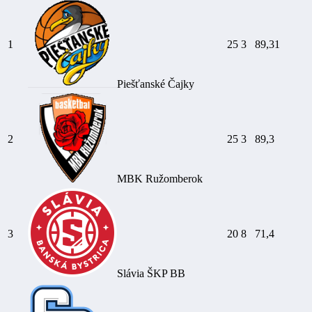
1
25
3
89,31
Piešťanské Čajky
2
25
3
89,3
MBK Ružomberok
3
20
8
71,4
Slávia ŠKP BB