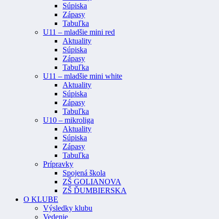
Súpiska
Zápasy
Tabuľka
U11 – mladšie mini red
Aktuality
Súpiska
Zápasy
Tabuľka
U11 – mladšie mini white
Aktuality
Súpiska
Zápasy
Tabuľka
U10 – mikroliga
Aktuality
Súpiska
Zápasy
Tabuľka
Prípravky
Spojená škola
ZŠ GOLIANOVA
ZŠ ĎUMBIERSKA
O KLUBE
Výsledky klubu
Vedenie