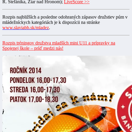
R. Štefánika, Žiar nad Hronom);
LiveScore >>
Rozpis najbližších a posledne odohraných zápasov družstiev púm v
mládežníckych kategóriách je k dispozícii na stránke
www.slaviabb.sk/mladez
.
Rozpis tréningov družstva mladších mini U11 a prípravky na
Spojenej škole – príď medzi nás!