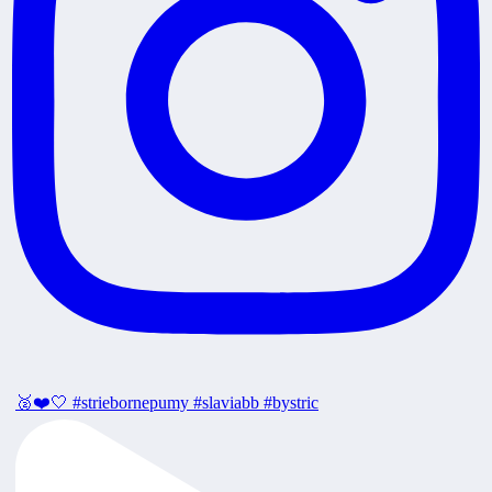
🥈❤️🤍 #striebornepumy #slaviabb #bystric