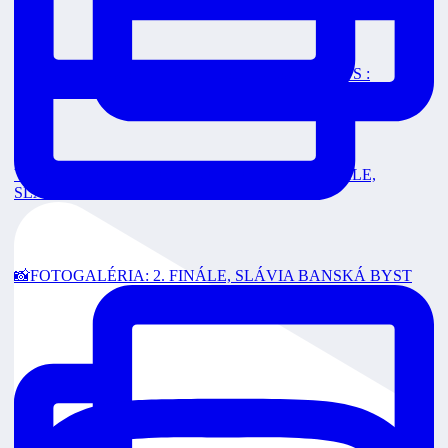
FINÁLE 3 Dnes o 18:00 v priamom prenose na RTVS :
VEOLIA POZÁPASOVÉ ROZHOVORY: 2. FINÁLE,
SLÁVIA
📸FOTOGALÉRIA: 2. FINÁLE, SLÁVIA BANSKÁ BYST