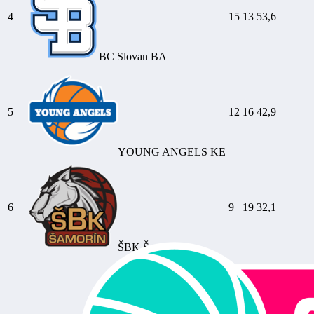
4
15
13
53,6
BC Slovan BA
5
12
16
42,9
YOUNG ANGELS KE
6
9
19
32,1
ŠBK Šamorín