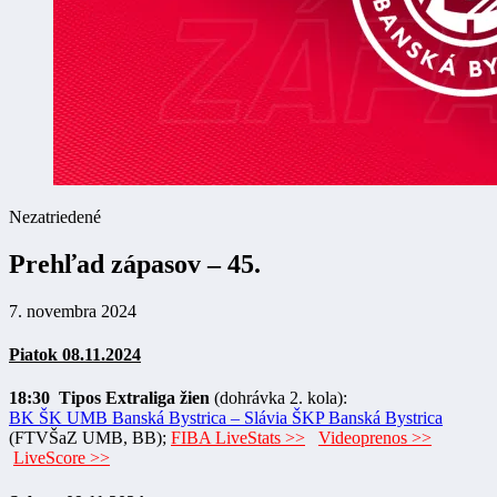
Nezatriedené
Prehľad zápasov – 45.
7. novembra 2024
Piatok 08.11.2024
18:30 Tipos Extraliga žien
(dohrávka 2. kola):
BK ŠK UMB Banská Bystrica – Slávia ŠKP Banská Bystrica
(FTVŠaZ UMB, BB);
FIBA LiveStats >>
Videoprenos >>
LiveScore >>