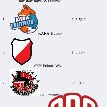
SBŠ Ostrava
5
3
3
50,0
KARA Trutnov
6
1
5
16,7
SKK Polonia WA
7
0
6
0,0
BC Frankivsk-Pryk.