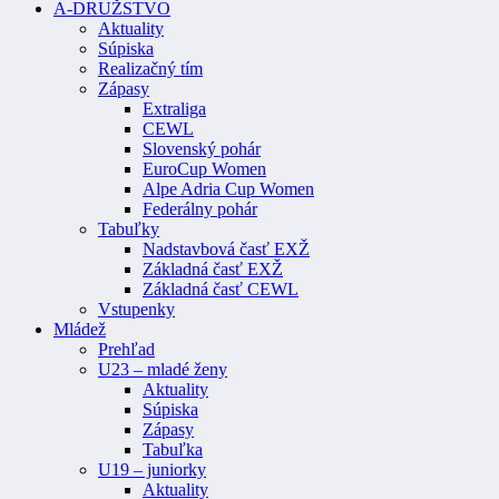
A-DRUŽSTVO
Aktuality
Súpiska
Realizačný tím
Zápasy
Extraliga
CEWL
Slovenský pohár
EuroCup Women
Alpe Adria Cup Women
Federálny pohár
Tabuľky
Nadstavbová časť EXŽ
Základná časť EXŽ
Základná časť CEWL
Vstupenky
Mládež
Prehľad
U23 – mladé ženy
Aktuality
Súpiska
Zápasy
Tabuľka
U19 – juniorky
Aktuality