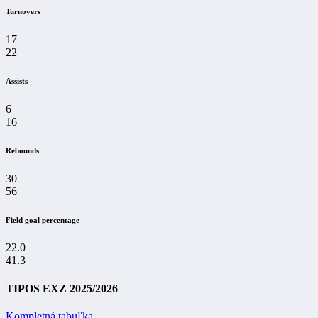
Turnovers
17
22
Assists
6
16
Rebounds
30
56
Field goal percentage
22.0
41.3
TIPOS EXZ 2025/2026
Kompletná tabuľka