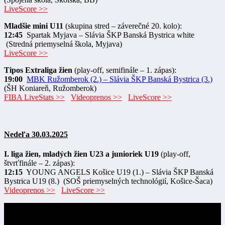
LiveScore >>
Mladšie mini U11
(skupina stred – záverečné 20. kolo):
12:45
Spartak Myjava – Slávia ŠKP Banská Bystrica white
(Stredná priemyselná škola, Myjava)
LiveScore >>
Tipos Extraliga žien
(play-off, semifinále – 1. zápas):
19:00
MBK Ružomberok (2.) – Slávia ŠKP Banská Bystrica (3.)
(ŠH Koniareň, Ružomberok)
FIBA LiveStats >>
Videoprenos >>
LiveScore >>
Nedeľa 30.03.2025
I. liga žien, mladých žien U23 a junioriek U19
(play-off,
štvrťfinále – 2. zápas):
12:15
YOUNG ANGELS Košice U19 (1.) – Slávia ŠKP Banská
Bystrica U19 (8.) (SOŠ priemyselných technológií, Košice-Šaca)
Videoprenos >>
LiveScore >>