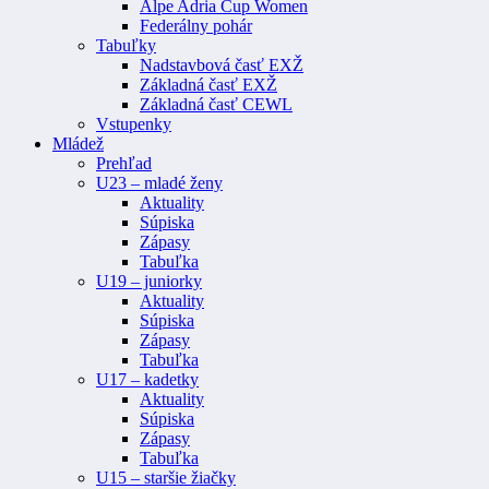
Alpe Adria Cup Women
Federálny pohár
Tabuľky
Nadstavbová časť EXŽ
Základná časť EXŽ
Základná časť CEWL
Vstupenky
Mládež
Prehľad
U23 – mladé ženy
Aktuality
Súpiska
Zápasy
Tabuľka
U19 – juniorky
Aktuality
Súpiska
Zápasy
Tabuľka
U17 – kadetky
Aktuality
Súpiska
Zápasy
Tabuľka
U15 – staršie žiačky