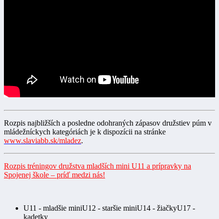
Rozpis najbližších a posledne odohraných zápasov družstiev púm v
mládežníckych kategóriách je k dispozícii na stránke
www.slaviabb.sk/mladez
.
Rozpis tréningov družstva mladších mini U11 a prípravky na
Spojenej škole – príď medzi nás!
U11 - mladšie mini
U12 - staršie mini
U14 - žiačky
U17 -
kadetky