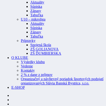
Aktuality
Súpiska
Zápasy
Tabuľka
U10 – mikroliga
Aktuality
Súpiska
Zápasy
Tabuľka
Prípravky
Spojená škola
ZŠ GOLIANOVA
ZŠ ĎUMBIERSKA
O KLUBE
Výsledky klubu
Vedenie
Kontakty
2 % z dane z príjmov
Organizačný a návštevný poriadok športových podujatí
organizovaných Slávia Banská Bystrica, s.r.o.
E-SHOP