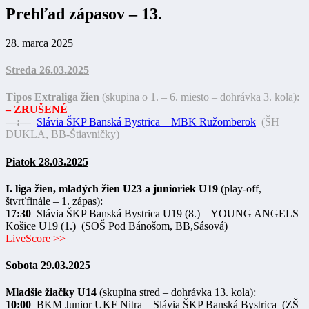
Prehľad zápasov – 13.
28. marca 2025
Streda 26.03.2025
Tipos Extraliga žien
(skupina o 1. – 6. miesto – dohrávka 3. kola):
– ZRUŠENÉ
––:––
Slávia ŠKP Banská Bystrica – MBK Ružomberok
(ŠH
DUKLA, BB-Štiavničky)
Piatok 28.03.2025
I. liga žien, mladých žien U23 a junioriek U19
(play-off,
štvrťfinále – 1. zápas):
17:30
Slávia ŠKP Banská Bystrica U19 (8.) – YOUNG ANGELS
Košice U19 (1.) (SOŠ Pod Bánošom, BB,Sásová)
LiveScore >>
Sobota 29.03.2025
Mladšie žiačky U14
(skupina stred – dohrávka 13. kola):
10:00
BKM Junior UKF Nitra – Slávia ŠKP Banská Bystrica (ZŠ