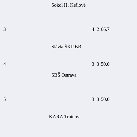
Sokol H. Králové
3
4
2
66,7
Slávia ŠKP BB
4
3
3
50,0
SBŠ Ostrava
5
3
3
50,0
KARA Trutnov