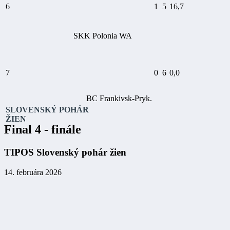
6
1
5
16,7
SKK Polonia WA
7
0
6
0,0
BC Frankivsk-Pryk.
SLOVENSKÝ POHÁR
ŽIEN
Final 4 - finále
TIPOS Slovenský pohár žien
14. februára 2026