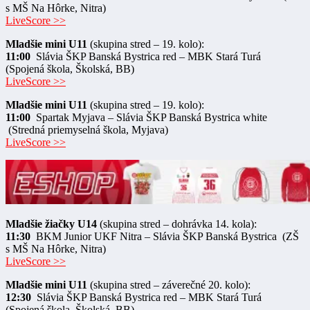
s MŠ Na Hôrke, Nitra)
LiveScore >>
Mladšie mini U11
(skupina stred – 19. kolo):
11:00
Slávia ŠKP Banská Bystrica red – MBK Stará Turá
(Spojená škola, Školská, BB)
LiveScore >>
Mladšie mini U11
(skupina stred – 19. kolo):
11:00
Spartak Myjava – Slávia ŠKP Banská Bystrica white
(Stredná priemyselná škola, Myjava)
LiveScore >>
Mladšie žiačky U14
(skupina stred – dohrávka 14. kola):
11:30
BKM Junior UKF Nitra – Slávia ŠKP Banská Bystrica (ZŠ
s MŠ Na Hôrke, Nitra)
LiveScore >>
Mladšie mini U11
(skupina stred – záverečné 20. kolo):
12:30
Slávia ŠKP Banská Bystrica red – MBK Stará Turá
(Spojená škola, Školská, BB)