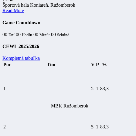
Športová hala Koniareň, Ružomberok
Read More
Game Countdown
00
00
00
00
Dní
Hodín
Minút
Sekúnd
CEWL 2025/2026
Kompletná tabuľka
Por
Tím
V
P
%
1
5
1
83,3
MBK Ružomberok
2
5
1
83,3