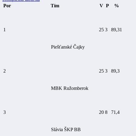
Por
Tím
V
P
%
1
25
3
89,31
Piešťanské Čajky
2
25
3
89,3
MBK Ružomberok
3
20
8
71,4
Slávia ŠKP BB