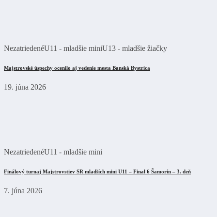
Nezatriedené
U11 - mladšie mini
U13 - mladšie žiačky
Majstrovské úspechy ocenilo aj vedenie mesta Banská Bystrica
19. júna 2026
Nezatriedené
U11 - mladšie mini
Finálový turnaj Majstrovstiev SR mladších mini U11 – Final 6 Šamorín – 3. deň
7. júna 2026