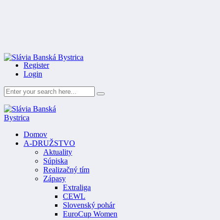
Register
Login
Domov
A-DRUŽSTVO
Aktuality
Súpiska
Realizačný tím
Zápasy
Extraliga
CEWL
Slovenský pohár
EuroCup Women