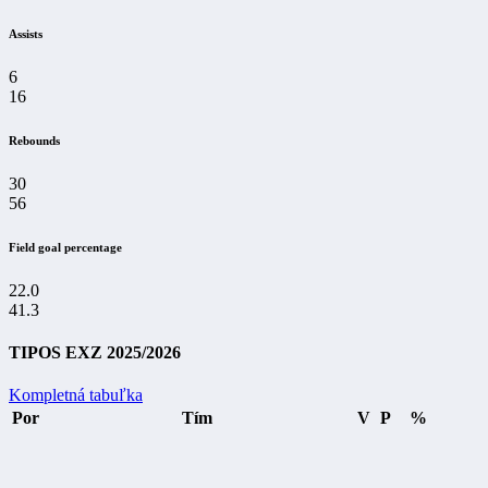
Assists
6
16
Rebounds
30
56
Field goal percentage
22.0
41.3
TIPOS EXZ 2025/2026
Kompletná tabuľka
Por
Tím
V
P
%