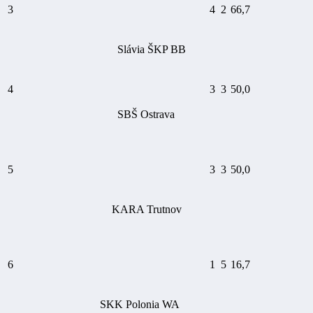
3
4
2
66,7
Slávia ŠKP BB
4
3
3
50,0
SBŠ Ostrava
5
3
3
50,0
KARA Trutnov
6
1
5
16,7
SKK Polonia WA