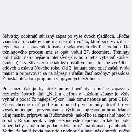
Slávistky odohrajú súťažný zápas po vyše dvoch týždňoch. „Počas
vianočných sviatkov sme mali pár dní voľno, ktoré sme využili na
regeneráciu a strávenie krásnych sviatočných chvíľ s rodinou. Do
tréningového procesu sme sa opäť vrátili 27. decembra. Tréningy
boli trošku náročnejšie a intenzívnejšie, bolo treba vybehať koláče.
(smiech) Cez Silvester sme taktiež dostali voľno, a to sme využili na
oddych a oslavu Nového roka. Od 2. januára sme opäť začali tvrdo
makať a pripravovať sa na zápasy a ďalšiu časť sezóny,“ prezrádza
Žilinská ohľadom programu v uplynulých týždňoch.
Po pauze čakajú bystrické pumy hneď dva domáce zápasy v
rozmedzí štyroch dní. „Naším cieľom v každom zápase je vždy
vyhrať a podať čo najlepší výkon. Inak tomu nebude ani proti CBK.
Zápas chceme mať pod kontrolou od prvej minúty, držať ho vo
vysokom tempe a prezentovať sa rýchlou a agresívnou hrou. Máme
už aj menšiu prípravu na Ružomberok, nakoľko sa zápas hrá hneď v
sobotu. Ružomberok v tejto sezóne ešte neprehral, a tak by bolo
super, keby sa nám ho podarí zdolať u nás na domácej palubovke.
Verím, že fanúšikovia nás prídu podporiť a hnať nás dopredu počas