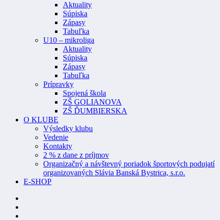
Aktuality
Súpiska
Zápasy
Tabuľka
U10 – mikroliga
Aktuality
Súpiska
Zápasy
Tabuľka
Prípravky
Spojená škola
ZŠ GOLIANOVA
ZŠ ĎUMBIERSKA
O KLUBE
Výsledky klubu
Vedenie
Kontakty
2 % z dane z príjmov
Organizačný a návštevný poriadok športových podujatí
organizovaných Slávia Banská Bystrica, s.r.o.
E-SHOP