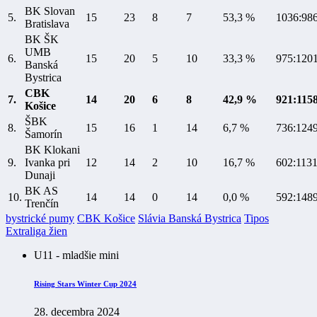
BK Slovan
5.
15
23
8
7
53,3 %
1036:98
Bratislava
BK ŠK
UMB
6.
15
20
5
10
33,3 %
975:120
Banská
Bystrica
CBK
7.
14
20
6
8
42,9 %
921:115
Košice
ŠBK
8.
15
16
1
14
6,7 %
736:124
Šamorín
BK Klokani
9.
Ivanka pri
12
14
2
10
16,7 %
602:113
Dunaji
BK AS
10.
14
14
0
14
0,0 %
592:148
Trenčín
bystrické pumy
CBK Košice
Slávia Banská Bystrica
Tipos
Extraliga žien
U11 - mladšie mini
Rising Stars Winter Cup 2024
28. decembra 2024