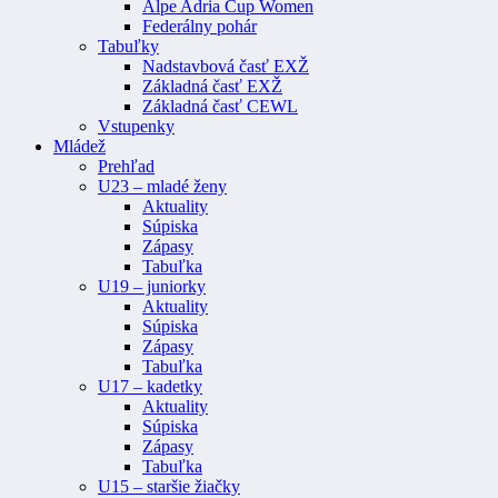
Alpe Adria Cup Women
Federálny pohár
Tabuľky
Nadstavbová časť EXŽ
Základná časť EXŽ
Základná časť CEWL
Vstupenky
Mládež
Prehľad
U23 – mladé ženy
Aktuality
Súpiska
Zápasy
Tabuľka
U19 – juniorky
Aktuality
Súpiska
Zápasy
Tabuľka
U17 – kadetky
Aktuality
Súpiska
Zápasy
Tabuľka
U15 – staršie žiačky