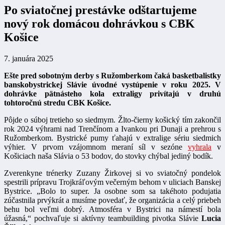
Po sviatočnej prestávke odštartujeme
nový rok domácou dohrávkou s CBK
Košice
7. januára 2025
Ešte pred sobotným derby s Ružomberkom čaká basketbalistky
banskobystrickej Slávie úvodné vystúpenie v roku 2025. V
dohrávke pätnásteho kola extraligy privítajú v druhú
tohtoročnú stredu CBK Košice.
Pôjde o súboj tretieho so siedmym. Žlto-čierny košický tím zakončil
rok 2024 výhrami nad Trenčínom a Ivankou pri Dunaji a prehrou s
Ružomberkom. Bystrické pumy ťahajú v extralige sériu siedmich
výhier. V prvom vzájomnom meraní síl v sezóne
vyhrala
v
Košiciach naša Slávia o 53 bodov, do stovky chýbal jediný bodík.
Zverenkyne trénerky Zuzany Žirkovej si vo sviatočný pondelok
spestrili prípravu Trojkráľovým večerným behom v uliciach Banskej
Bystrice. „Bolo to super. Ja osobne som sa takéhoto podujatia
zúčastnila prvýkrát a musíme povedať, že organizácia a celý priebeh
behu bol veľmi dobrý. Atmosféra v Bystrici na námestí bola
úžasná,“ pochvaľuje si aktívny teambuilding pivotka Slávie
Lucia