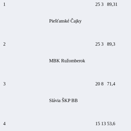
1
25
3
89,31
Piešťanské Čajky
2
25
3
89,3
MBK Ružomberok
3
20
8
71,4
Slávia ŠKP BB
4
15
13
53,6