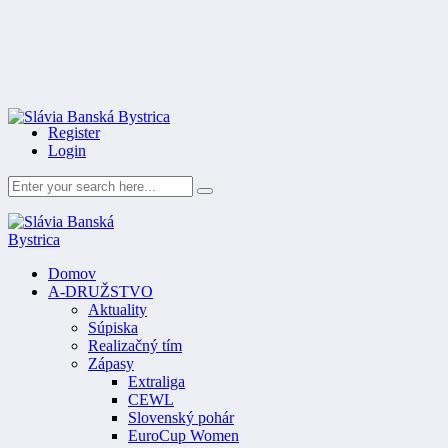
Register
Login
Domov
A-DRUŽSTVO
Aktuality
Súpiska
Realizačný tím
Zápasy
Extraliga
CEWL
Slovenský pohár
EuroCup Women