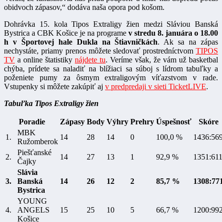
obidvoch zápasov,“ dodáva naša opora pod košom.
Dohrávka 15. kola Tipos Extraligy žien medzi Sláviou Banská
Bystrica a CBK Košice je na programe
v stredu 8. januára o 18.00
h v Športovej hale Dukla na Štiavničkách
. Ak sa na zápas
nechystáte, priamy prenos môžete sledovať prostredníctvom
TIPOS
TV
a online štatistiky
nájdete tu
. Veríme však, že vám už basketbal
chýba, prídete sa naladiť na blížiaci sa súboj s lídrom tabuľky a
poženiete pumy za ôsmym extraligovým víťazstvom v rade.
Vstupenky si môžete zakúpiť aj
v predpredaji v sieti TicketLIVE
.
Tabuľka Tipos Extraligy žien
Poradie
Zápasy
Body
Výhry
Prehry
Úspešnosť
Skóre
MBK
1.
14
28
14
0
100,0 %
1436:56
Ružomberok
Piešťanské
2.
14
27
13
1
92,9 %
1351:61
Čajky
Slávia
3.
Banská
14
26
12
2
85,7 %
1308:77
Bystrica
YOUNG
4.
ANGELS
15
25
10
5
66,7 %
1200:99
Košice