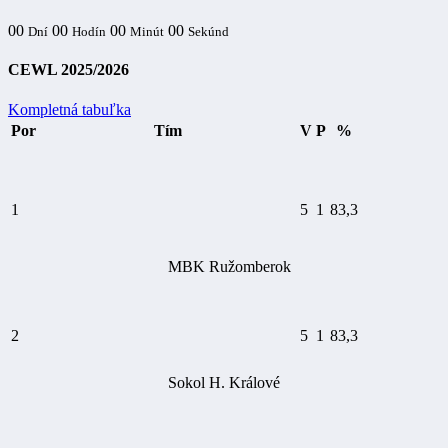
00
00
00
00
Dní
Hodín
Minút
Sekúnd
CEWL 2025/2026
Kompletná tabuľka
Por
Tím
V
P
%
1
5
1
83,3
MBK Ružomberok
2
5
1
83,3
Sokol H. Králové