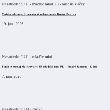
Nezatriedené
U11 - mladšie mini
U13 - mladšie žiačky
Majstrovské úspechy ocenilo aj vedenie mesta Banská Bystrica
19. júna 2026
Nezatriedené
U11 - mladšie mini
Finálový turnaj Majstrovstiev SR mladších mini U11 – Final 6 Šamorín – 3. deň
7. júna 2026
Nezatriedené
U14 - žiačky