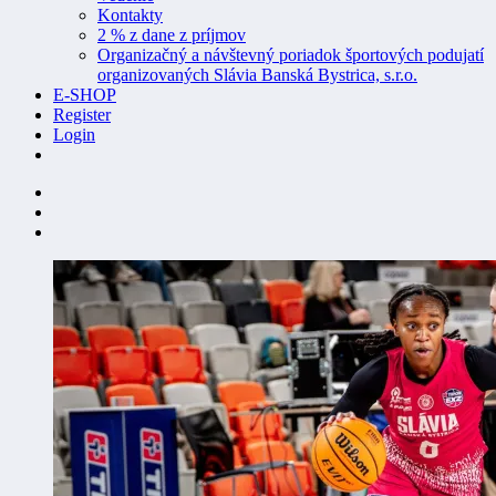
Kontakty
2 % z dane z príjmov
Organizačný a návštevný poriadok športových podujatí
organizovaných Slávia Banská Bystrica, s.r.o.
E-SHOP
Register
Login