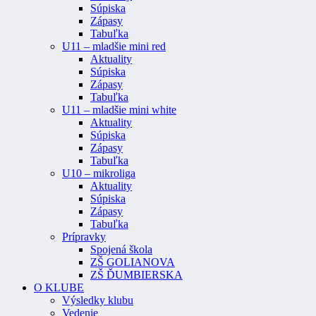
Súpiska
Zápasy
Tabuľka
U11 – mladšie mini red
Aktuality
Súpiska
Zápasy
Tabuľka
U11 – mladšie mini white
Aktuality
Súpiska
Zápasy
Tabuľka
U10 – mikroliga
Aktuality
Súpiska
Zápasy
Tabuľka
Prípravky
Spojená škola
ZŠ GOLIANOVA
ZŠ ĎUMBIERSKA
O KLUBE
Výsledky klubu
Vedenie