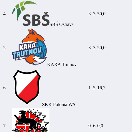
4
3
3
50,0
SBŠ Ostrava
5
3
3
50,0
KARA Trutnov
6
1
5
16,7
SKK Polonia WA
7
0
6
0,0