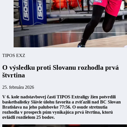
TIPOS EXZ
O výsledku proti Slovanu rozhodla prvá
štvrtina
25. februára 2026
V 6. kole nadstavbovej časti
TIPOS Extraligy žien
potvrdili
basketbalistky
Slávie
úlohu favorita a zvíťazili nad
BC Slovan
Bratislava na jeho palubovke 77:56
. O osude stretnutia
rozhodla v prospech púm vynikajúca prvá štvrtina, ktorú
ovládli rozdielom 25 bodov.