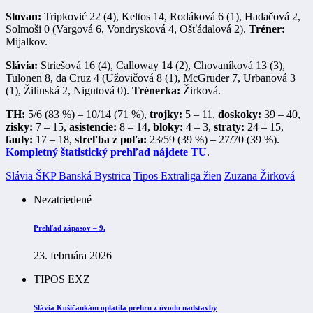
Slovan:
Tripković 22 (4), Keltos 14, Rodáková 6 (1), Hadačová 2,
Solmoši 0 (Vargová 6, Vondrysková 4, Ošťádalová 2).
Tréner:
Mijalkov.
Slávia:
Striešová 16 (4), Calloway 14 (2), Chovaníková 13 (3),
Tulonen 8, da Cruz 4 (Užovičová 8 (1), McGruder 7, Urbanová 3
(1), Žilinská 2, Nigutová 0).
Trénerka:
Žirková.
TH:
5/6 (83 %) – 10/14 (71 %),
trojky:
5 – 11,
doskoky:
39 – 40,
zisky:
7 – 15,
asistencie:
8 – 14,
bloky:
4 – 3,
straty:
24 – 15,
fauly:
17 – 18,
streľba z poľa:
23/59 (39 %) – 27/70 (39 %).
Kompletný štatistický prehľad nájdete TU
.
Slávia ŠKP Banská Bystrica
Tipos Extraliga žien
Zuzana Žirková
Nezatriedené
Prehľad zápasov – 9.
23. februára 2026
TIPOS EXZ
Slávia Košičankám oplatila prehru z úvodu nadstavby