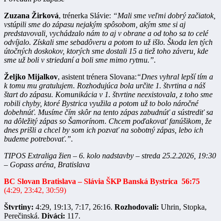
Zuzana Žirková
, trénerka Slávie:
“Mali sme veľmi dobrý začiatok,
vstúpili sme do zápasu nejakým spôsobom, akým sme si aj
predstavovali, vychádzalo nám to aj v obrane a od toho sa to celé
odvíjalo. Získali sme sebadôveru a potom to už išlo. Škoda len tých
útočných doskokov, ktorých sme dostali 15 a tiež toho záveru, kde
sme už boli v striedaní a boli sme mimo rytmu.”.
Željko Mijalkov
, asistent trénera Slovana:
“Dnes vyhral lepší tím a
k tomu mu gratulujem. Rozhodujúca bola určite 1. štvrtina a náš
štart do zápasu. Komunikácia v 1. štvrtine neexistovala, z toho sme
robili chyby, ktoré Bystrica využila a potom už to bolo náročné
dobehnúť. Musíme čím skôr na tento zápas zabudnúť a sústrediť sa
na dôležitý zápas so Šamorínom. Chcem poďakovať fanúšikom, že
dnes prišli a chcel by som ich pozvať na sobotný zápas, lebo ich
budeme potrebovať.”.
TIPOS Extraliga žien – 6. kolo nadstavby – streda 25.2.2026, 19:30
– Gopass aréna, Bratislava
BC Slovan Bratislava
– Slávia ŠKP Banská Bystrica
56:75
(4:29, 23:42, 30:59)
Štvrtiny:
4:29, 19:13, 7:17, 26:16.
Rozhodovali:
Uhrin, Stopka,
Perečinská.
Diváci:
117.