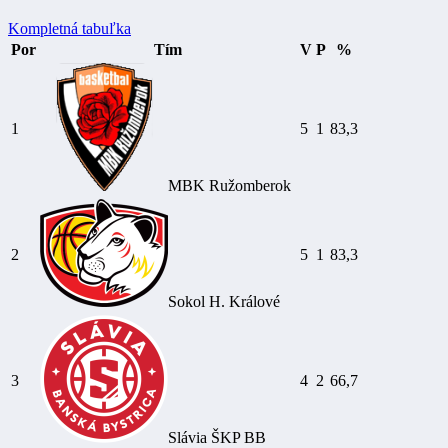
Kompletná tabuľka
Por
Tím
V
P
%
1
5
1
83,3
MBK Ružomberok
2
5
1
83,3
Sokol H. Králové
3
4
2
66,7
Slávia ŠKP BB