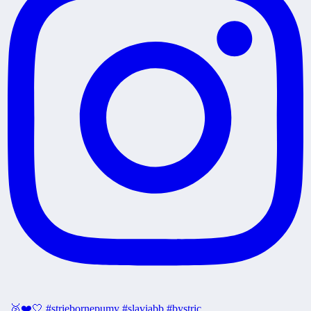
🥈❤️🤍 #striebornepumy #slaviabb #bystric