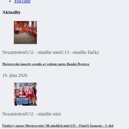
YouTube
Aktuality
Nezatriedené
U11 - mladšie mini
U13 - mladšie žiačky
Majstrovské úspechy ocenilo aj vedenie mesta Banská Bystrica
19. júna 2026
Nezatriedené
U11 - mladšie mini
Finálový turnaj Majstrovstiev SR mladších mini U11 – Final 6 Šamorín – 3. deň