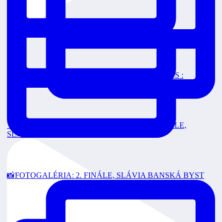
Čajkám sme vzdorovali, nakoniec končíme sezón
FINÁLE 3 Dnes o 18:00 v priamom prenose na RTVS :
VEOLIA POZÁPASOVÉ ROZHOVORY: 2. FINÁLE,
SLÁVIA
📸FOTOGALÉRIA: 2. FINÁLE, SLÁVIA BANSKÁ BYST