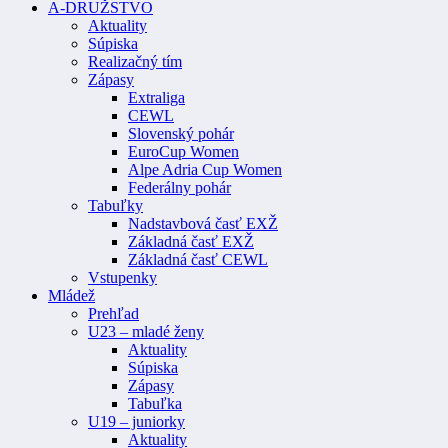
A-DRUŽSTVO
Aktuality
Súpiska
Realizačný tím
Zápasy
Extraliga
CEWL
Slovenský pohár
EuroCup Women
Alpe Adria Cup Women
Federálny pohár
Tabuľky
Nadstavbová časť EXŽ
Základná časť EXŽ
Základná časť CEWL
Vstupenky
Mládež
Prehľad
U23 – mladé ženy
Aktuality
Súpiska
Zápasy
Tabuľka
U19 – juniorky
Aktuality