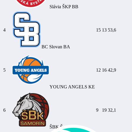
Slávia ŠKP BB
4
15
13
53,6
BC Slovan BA
5
12
16
42,9
YOUNG ANGELS KE
6
9
19
32,1
ŠBK Šamorín