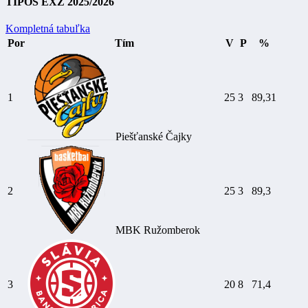
TIPOS EXZ 2025/2026
Kompletná tabuľka
Por
Tím
V
P
%
1
25
3
89,31
Piešťanské Čajky
2
25
3
89,3
MBK Ružomberok
3
20
8
71,4