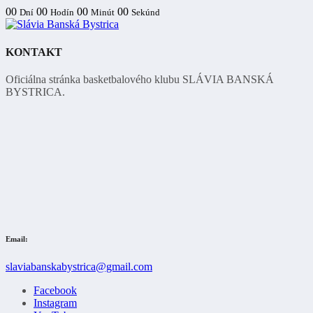
00
00
00
00
Dní
Hodín
Minút
Sekúnd
KONTAKT
Oficiálna stránka basketbalového klubu SLÁVIA BANSKÁ
BYSTRICA.
Email:
slaviabanskabystrica@gmail.com
Facebook
Instagram