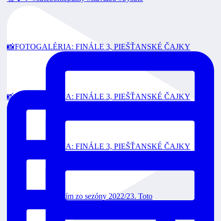
📸FOTOGALÉRIA: FINÁLE 3, PIEŠŤANSKÉ ČAJKY
📸FOTOGALÉRIA: FINÁLE 3, PIEŠŤANSKÉ ČAJKY
📸FOTOGALÉRIA: FINÁLE 3, PIEŠŤANSKÉ ČAJKY
Toto je strieborný tím zo sezóny 2022/23. Toto