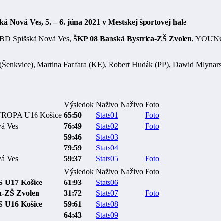
ská Nová Ves, 5. – 6. júna 2021 v Mestskej športovej hale
D Spišská Nová Ves,
ŠKP 08 Banská Bystrica-ZŠ Zvolen
, YOUN
(Šenkvice), Martina Fanfara (KE), Robert Hudák (PP), Dawid Mlynar
Výsledok
Naživo
Naživo
Foto
OPA U16 Košice
65:50
Stats01
Foto
á Ves
76:49
Stats02
Foto
59:46
Stats03
79:59
Stats04
á Ves
59:37
Stats05
Foto
Výsledok
Naživo
Naživo
Foto
S
U17
Košice
61:93
Stats06
a-ZŠ Zvolen
31:72
Stats07
Foto
S
U16
Košice
59:61
Stats08
64:43
Stats09