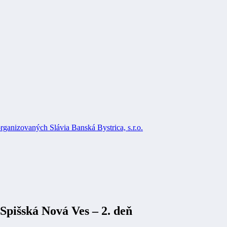
rganizovaných Slávia Banská Bystrica, s.r.o.
j Spišská Nová Ves – 2. deň