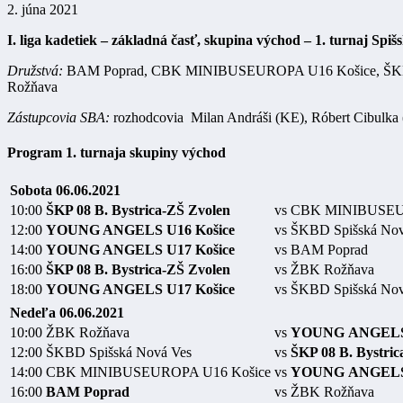
2. júna 2021
I. liga kadetiek – základná časť, skupina východ – 1. turnaj Spiš
Družstvá:
BAM Poprad, CBK MINIBUSEUROPA U16 Košice, ŠKB
Rožňava
Zástupcovia SBA:
rozhodcovia Milan Andráši (KE), Róbert Cibulka 
Program 1. turnaja skupiny východ
Sobota 06.06.2021
10:00
ŠKP 08 B. Bystrica-ZŠ Zvolen
vs
CBK MINIBUSEUR
12:00
YOUNG ANGELS U16 Košice
vs
ŠKBD Spišská Nov
14:00
YOUNG ANGELS U17 Košice
vs
BAM Poprad
16:00
ŠKP 08 B. Bystrica-ZŠ Zvolen
vs
ŽBK Rožňava
18:00
YOUNG ANGELS U17 Košice
vs
ŠKBD Spišská Nov
Nedeľa 06.06.2021
10:00
ŽBK Rožňava
vs
YOUNG
ANGEL
12:00
ŠKBD Spišská Nová Ves
vs
ŠKP 08 B. Bystric
14:00
CBK MINIBUSEUROPA U16 Košice
vs
YOUNG
ANGEL
16:00
BAM
Poprad
vs
ŽBK Rožňava