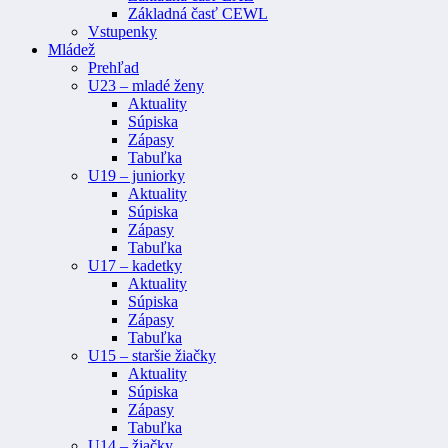
Základná časť CEWL
Vstupenky
Mládež
Prehľad
U23 – mladé ženy
Aktuality
Súpiska
Zápasy
Tabuľka
U19 – juniorky
Aktuality
Súpiska
Zápasy
Tabuľka
U17 – kadetky
Aktuality
Súpiska
Zápasy
Tabuľka
U15 – staršie žiačky
Aktuality
Súpiska
Zápasy
Tabuľka
U14 – žiačky