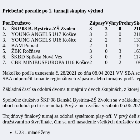
Priebežné poradie po 1. turnaji skupiny východ
Por.
Družstvo
Zápasy
Výhry
Prehry
Sk
1.
ŠKP 08 B. Bystrica-ZŠ Zvolen
3
3
0
21
2.
YOUNG ANGELS U17 Košice
3
3
0
211
3.
YOUNG ANGELS U16 Košice
2
2
0
137
4.
BAM Poprad
2
1
1
110
5.
ŽBK Rožňava
3
0
3
163
6.
ŠKBD Spišská Nová Ves
3
0
3
117
7.
CBK MINIBUSEUROPA U16 Košice
2
0
2
109
Nakoľko
podľa uznesenia č. 28/2021 zo dňa 08.04.2021 VV SBA schv
SBA odporučil konanie regionálnych zápasov alebo turnajov podľa epi
Základná časť sa odohrá dvoma turnajmi v dvoch skupinách, z ktorej n
Spoločné družstvo ŠKP 08 Banská Bystrica-ZŠ Zvolen sa v základnej 
oboch odohrá po tri stretnutia). Prvý z nich začína v sobotu 05.0
Trojdňový finálový turnaj sa odohrá systémom play-off. V prvý deň s
družstvami zo štvrťfinále, čím sa určí nasadenie všetkých družstiev d
U23 - mladé ženy