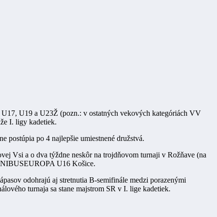
, U17, U19 a U23Ž (pozn.: v ostatných vekových kategóriách VV
 I. ligy kadetiek.
ne postúpia po 4 najlepšie umiestnené družstvá.
vej Vsi a o dva týždne neskôr na trojdňovom turnaji v Rožňave (na
 CBK MINIBUSEUROPA U16 Košice.
ápasov odohrajú aj stretnutia B-semifinále medzi porazenými
álového turnaja sa stane majstrom SR v I. lige kadetiek.