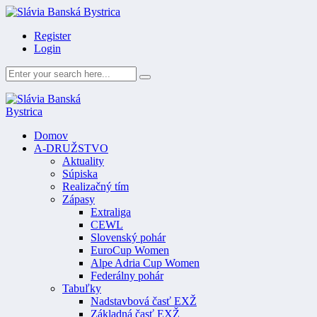
Register
Login
Domov
A-DRUŽSTVO
Aktuality
Súpiska
Realizačný tím
Zápasy
Extraliga
CEWL
Slovenský pohár
EuroCup Women
Alpe Adria Cup Women
Federálny pohár
Tabuľky
Nadstavbová časť EXŽ
Základná časť EXŽ