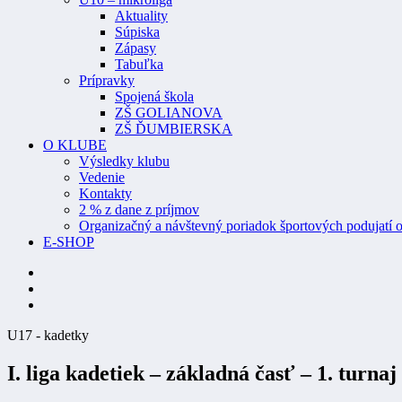
Aktuality
Súpiska
Zápasy
Tabuľka
Prípravky
Spojená škola
ZŠ GOLIANOVA
ZŠ ĎUMBIERSKA
O KLUBE
Výsledky klubu
Vedenie
Kontakty
2 % z dane z príjmov
Organizačný a návštevný poriadok športových podujatí o
E-SHOP
U17 - kadetky
I. liga kadetiek – základná časť – 1. turna