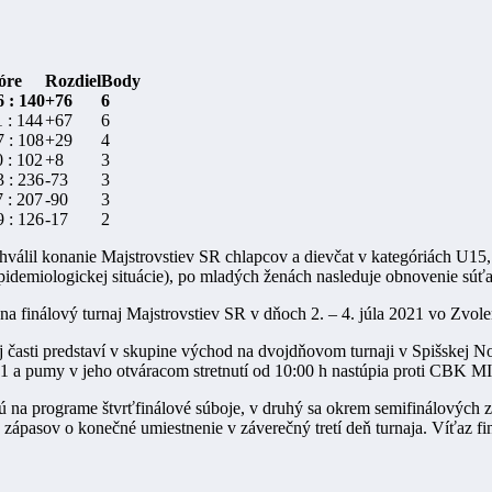
óre
Rozdiel
Body
6 : 140
+76
6
 : 144
+67
6
 : 108
+29
4
 : 102
+8
3
 : 236
-73
3
 : 207
-90
3
 : 126
-17
2
álil konanie Majstrovstiev SR chlapcov a dievčat v kategóriách U15
demiologickej situácie), po mladých ženách nasleduje obnovenie súťaže
a finálový turnaj Majstrovstiev SR v dňoch 2. – 4. júla 2021 vo Zvole
časti predstaví v skupine východ na dvojdňovom turnaji v Spišskej No
6.2021 a pumy v jeho otváracom stretnutí od 10:00 h nastúpia proti
ú na programe štvrťfinálové súboje, v druhý sa okrem semifinálových z
o zápasov o konečné umiestnenie v záverečný tretí deň turnaja. Víťaz fin