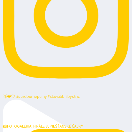
🥈❤️🤍 #striebornepumy #slaviabb #bystric
📸FOTOGALÉRIA: FINÁLE 3, PIEŠŤANSKÉ ČAJKY