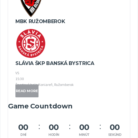
MBK RUŽOMBEROK
SLÁVIA ŠKP BANSKÁ BYSTRICA
VS
15:30
Športová hala Koniareň, Ružomberok
READ MORE
Game Countdown
00
00
00
00
DNÍ
HODÍN
MINÚT
SEKÚND