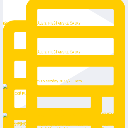
📸FOTOGALÉRIA: FINÁLE 3, PIEŠŤANSKÉ ČAJKY
📸FOTOGALÉRIA: FINÁLE 3, PIEŠŤANSKÉ ČAJKY
Toto je strieborný tím zo sezóny 2022/23. Toto
Čajkám sme vzdorovali, nakoniec končíme sezón