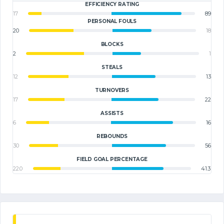
EFFICIENCY RATING
17
89
PERSONAL FOULS
20
18
BLOCKS
2
1
STEALS
12
13
TURNOVERS
17
22
ASSISTS
6
16
REBOUNDS
30
56
FIELD GOAL PERCENTAGE
22.0
41.3