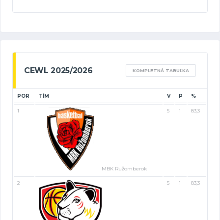
CEWL 2025/2026
KOMPLETNÁ TABUĽKA
POR
TÍM
V
P
%
1
5
1
83,3
MBK Ružomberok
2
5
1
83,3