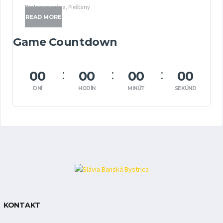
Diplomat aréna, Piešťany
READ MORE
Game Countdown
00
00
00
00
DNÍ
HODÍN
MINÚT
SEKÚND
KONTAKT