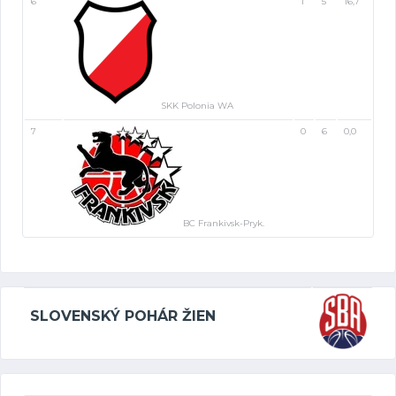
6
1
5
16,7
SKK Polonia WA
7
0
6
0,0
BC Frankivsk-Pryk.
SLOVENSKÝ POHÁR ŽIEN