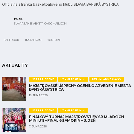
Oficiálna stránka basketbalového klubu SLÁVIA BANSKÁ BYSTRICA.
EMAIL:
SLAVIABANSKABYSTRICA@GMAIL.COM
FACEBOOK
INSTAGRAM
YOUTUBE
AKTUALITY
NEZATRIEDENÉ
U11 - MLADŠIE MINI
U13 - MLADŠIE ŽIAČKY
MAJSTROVSKÉ ÚSPECHY OCENILO AJ VEDENIE MESTA
BANSKÁ BYSTRICA
19. JÚNA 2026
NEZATRIEDENÉ
U11 - MLADŠIE MINI
FINÁLOVÝ TURNAJ MAJSTROVSTIEV SR MLADŠÍCH
MINI U11 – FINAL 6 ŠAMORÍN – 3. DEŇ
7. JÚNA 2026