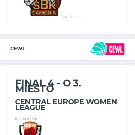
ŠBK Šamorín
CEWL
FINAL 4 - O 3.
MIESTO
CENTRAL EUROPE WOMEN
LEAGUE
6. marca 2026