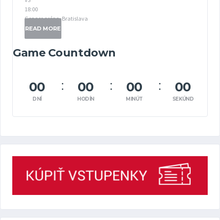
18:00
Gopass aréna, Bratislava
READ MORE
Game Countdown
00
00
00
00
DNÍ
HODÍN
MINÚT
SEKÚND