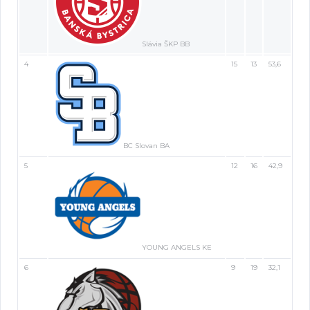
Slávia ŠKP BB
4
15
13
53,6
BC Slovan BA
5
12
16
42,9
YOUNG ANGELS KE
6
9
19
32,1