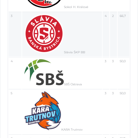
Sokol H. Králové
3
4
2
66,7
Slávia ŠKP BB
4
3
3
50,0
SBŠ Ostrava
5
3
3
50,0
KARA Trutnov