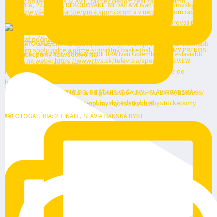
FINÁLE 3 Dnes o 18:00 v priamom prenose na RTVS :
VEOLIA POZÁPASOVÉ ROZHOVORY: 2. FINÁLE, SLÁVIA
📸FOTOGALÉRIA: 2. FINÁLE, SLÁVIA BANSKÁ BYST