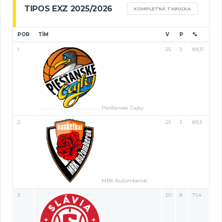
TIPOS EXZ 2025/2026
KOMPLETNÁ TABUĽKA
POR
TÍM
V
P
%
1
25
3
89,31
Piešťanské Čajky
2
25
3
89,3
MBK Ružomberok
3
20
8
71,4