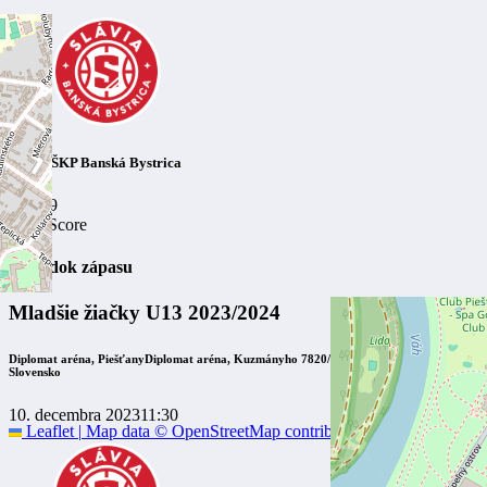
Slávia ŠKP Banská Bystrica
24
-
59
Final Score
Výsledok zápasu
Mladšie žiačky U13 2023/2024
Diplomat aréna, Piešťany
Diplomat aréna, Kuzmányho 7820/19, 921 01 Piešťany,
Slovensko
10. decembra 2023
11:30
Leaflet
|
Map data ©
OpenStreetMap
contributors