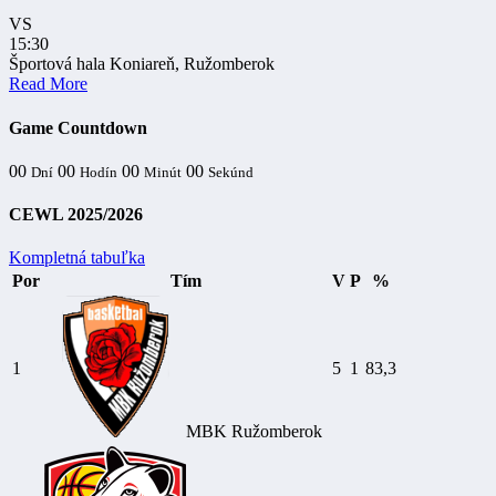
VS
15:30
Športová hala Koniareň, Ružomberok
Read More
Game Countdown
00
00
00
00
Dní
Hodín
Minút
Sekúnd
CEWL 2025/2026
Kompletná tabuľka
Por
Tím
V
P
%
1
5
1
83,3
MBK Ružomberok