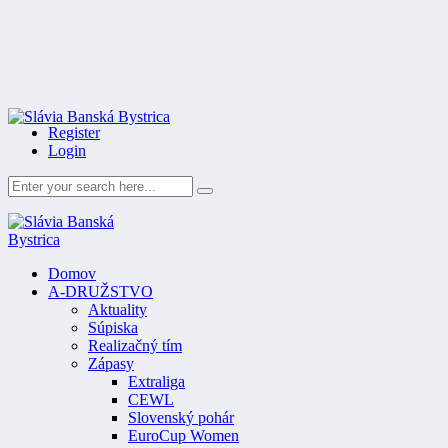
Register
Login
Domov
A-DRUŽSTVO
Aktuality
Súpiska
Realizačný tím
Zápasy
Extraliga
CEWL
Slovenský pohár
EuroCup Women