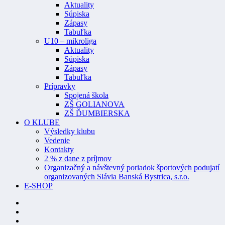
Aktuality
Súpiska
Zápasy
Tabuľka
U10 – mikroliga
Aktuality
Súpiska
Zápasy
Tabuľka
Prípravky
Spojená škola
ZŠ GOLIANOVA
ZŠ ĎUMBIERSKA
O KLUBE
Výsledky klubu
Vedenie
Kontakty
2 % z dane z príjmov
Organizačný a návštevný poriadok športových podujatí
organizovaných Slávia Banská Bystrica, s.r.o.
E-SHOP