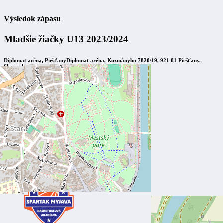
Výsledok zápasu
Mladšie žiačky U13 2023/2024
Diplomat aréna, Piešťany
Diplomat aréna, Kuzmányho 7820/19, 921 01 Piešťany,
Slovensko
3. februára 2024
13:00
Slávia ŠKP Banská Bystrica