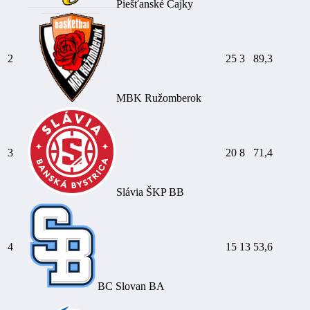
Piešťanské Čajky
2
25
3
89,3
MBK Ružomberok
3
20
8
71,4
Slávia ŠKP BB
4
15
13
53,6
BC Slovan BA