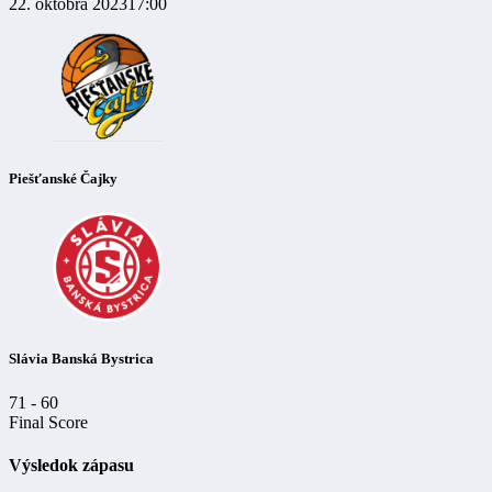
22. októbra 2023
17:00
Piešťanské Čajky
Slávia Banská Bystrica
71
-
60
Final Score
Výsledok zápasu