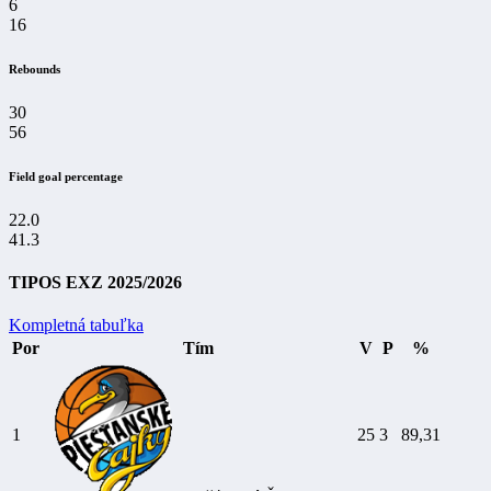
6
16
Rebounds
30
56
Field goal percentage
22.0
41.3
TIPOS EXZ 2025/2026
Kompletná tabuľka
Por
Tím
V
P
%
1
25
3
89,31