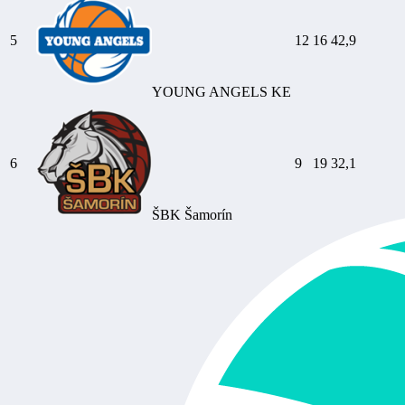
5
12
16
42,9
YOUNG ANGELS KE
6
9
19
32,1
ŠBK Šamorín