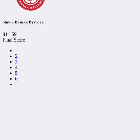
Slávia Banská Bystrica
81
-
59
Final Score
2
3
4
5
6