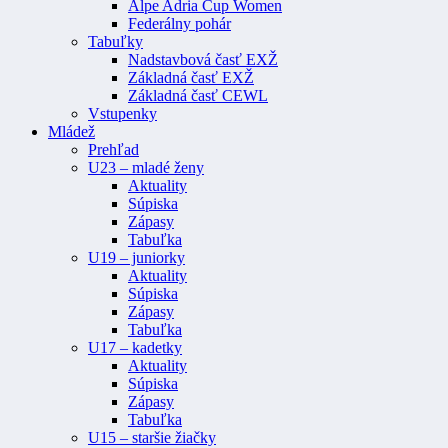
Alpe Adria Cup Women
Federálny pohár
Tabuľky
Nadstavbová časť EXŽ
Základná časť EXŽ
Základná časť CEWL
Vstupenky
Mládež
Prehľad
U23 – mladé ženy
Aktuality
Súpiska
Zápasy
Tabuľka
U19 – juniorky
Aktuality
Súpiska
Zápasy
Tabuľka
U17 – kadetky
Aktuality
Súpiska
Zápasy
Tabuľka
U15 – staršie žiačky