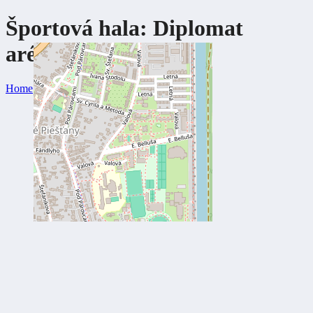
Športová hala: Diplomat
aréna,
Piešťany
Home
Diplomat aréna, Piešťany
Page 4