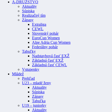
A-DRUŽSTVO
Aktuality
Súpiska
Realizačný tím
Zápasy
Extraliga
CEWL
Slovenský pohár
EuroCup Women
Alpe Adria Cup Women
Federálny pohár
Tabuľky
Nadstavbová časť EXŽ
Základná časť EXŽ
Základná časť CEWL
Vstupenky
Mládež
Prehľad
U23 – mladé ženy
Aktuality
Súpiska
Zápasy
Tabuľka
U19 – juniorky
Aktuality