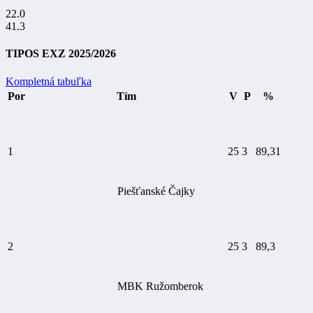
22.0
41.3
TIPOS EXZ 2025/2026
Kompletná tabuľka
Por
Tím
V
P
%
1
25
3
89,31
Piešťanské Čajky
2
25
3
89,3
MBK Ružomberok