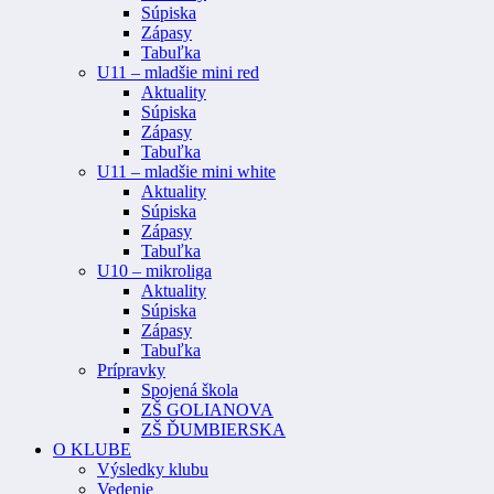
Súpiska
Zápasy
Tabuľka
U11 – mladšie mini red
Aktuality
Súpiska
Zápasy
Tabuľka
U11 – mladšie mini white
Aktuality
Súpiska
Zápasy
Tabuľka
U10 – mikroliga
Aktuality
Súpiska
Zápasy
Tabuľka
Prípravky
Spojená škola
ZŠ GOLIANOVA
ZŠ ĎUMBIERSKA
O KLUBE
Výsledky klubu
Vedenie