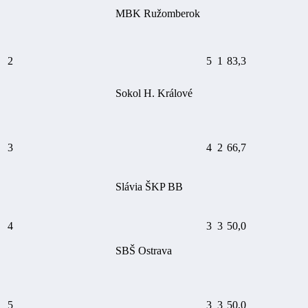
MBK Ružomberok
2
5
1
83,3
Sokol H. Králové
3
4
2
66,7
Slávia ŠKP BB
4
3
3
50,0
SBŠ Ostrava
5
3
3
50,0