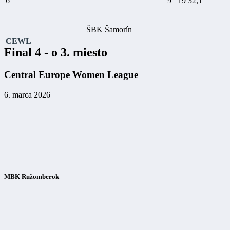
6
9
19
32,1
ŠBK Šamorín
CEWL
Final 4 - o 3. miesto
Central Europe Women League
6. marca 2026
MBK Ružomberok