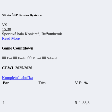
Slávia ŠKP Banská Bystrica
VS
15:30
Športová hala Koniareň, Ružomberok
Read More
Game Countdown
00
00
00
00
Dní
Hodín
Minút
Sekúnd
CEWL 2025/2026
Kompletná tabuľka
Por
Tím
V
P
%
1
5
1
83,3