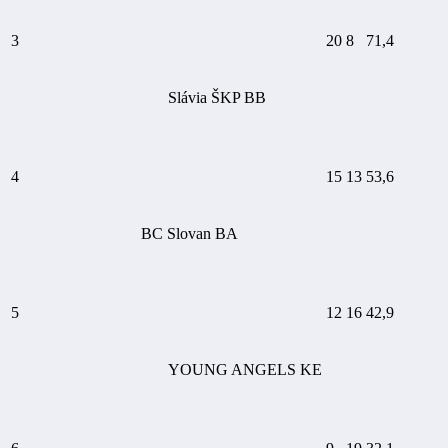
3
20
8
71,4
Slávia ŠKP BB
4
15
13
53,6
BC Slovan BA
5
12
16
42,9
YOUNG ANGELS KE