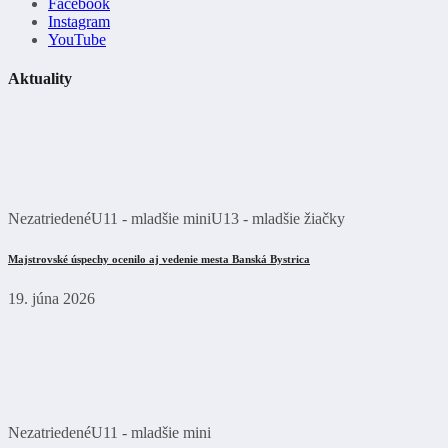
Facebook
Instagram
YouTube
Aktuality
Nezatriedené
U11 - mladšie mini
U13 - mladšie žiačky
Majstrovské úspechy ocenilo aj vedenie mesta Banská Bystrica
19. júna 2026
Nezatriedené
U11 - mladšie mini