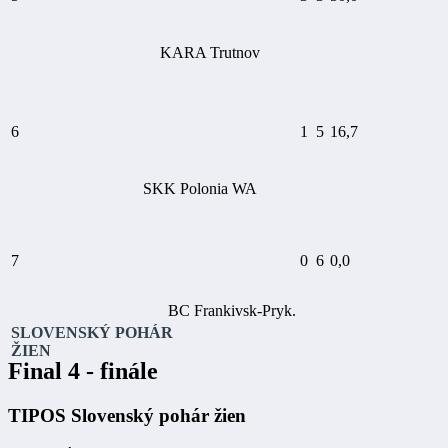
KARA Trutnov
6
1
5
16,7
SKK Polonia WA
7
0
6
0,0
BC Frankivsk-Pryk.
SLOVENSKÝ POHÁR
ŽIEN
Final 4 - finále
TIPOS Slovenský pohár žien