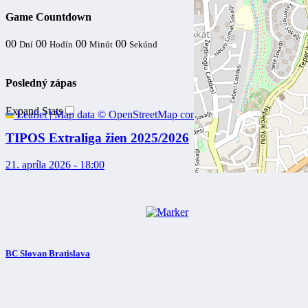
Game Countdown
00
00
00
00
Dní
Hodín
Minút
Sekúnd
Posledný zápas
Expand Stats
Leaflet
|
Map data ©
OpenStreetMap
contributors
TIPOS Extraliga žien 2025/2026
21. apríla 2026 - 18:00
BC Slovan Bratislava