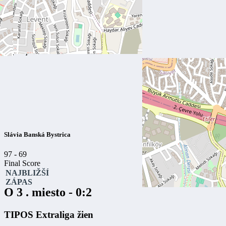
Beşiktaş JK Istanbul
Slávia Banská Bystrica
97
-
69
Final Score
NAJBLIŽŠÍ
ZÁPAS
O 3 . miesto - 0:2
TIPOS Extraliga žien