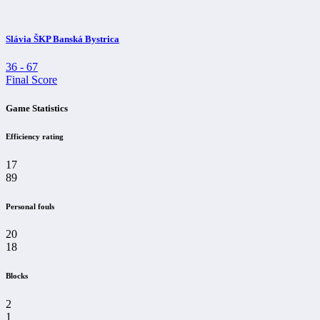
Slávia ŠKP Banská Bystrica
36
-
67
Final Score
Game Statistics
Efficiency rating
17
89
Personal fouls
20
18
Blocks
2
1