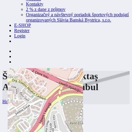
Kontakty
2 % z dane z príjmov
Organizačný a návštevný poriadok športových podujatí
organizovaných Slávia Banská Bystrica, s.r.o.
E-SHOP
Register
Login
Športová hala: Beşiktaş
Akatlar Arena,
Istanbul
Home
Beşiktaş Akatlar Arena, Istanbul