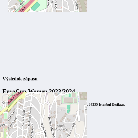
Výsledok zápasu
EuroCup Women 2023/2024
Beşiktaş Akatlar Arena, Istanbul
Akatlar Spor Kompleksi, 34335 Istanbul-Beşiktaş,
Turecko
11. októbra 2023
18:00